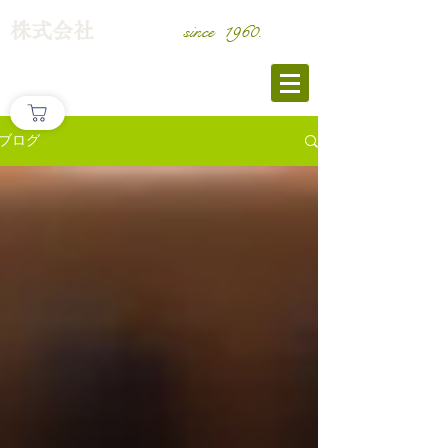
​株式会社
since 1960.
筑
後屋
酒
の
ブログ