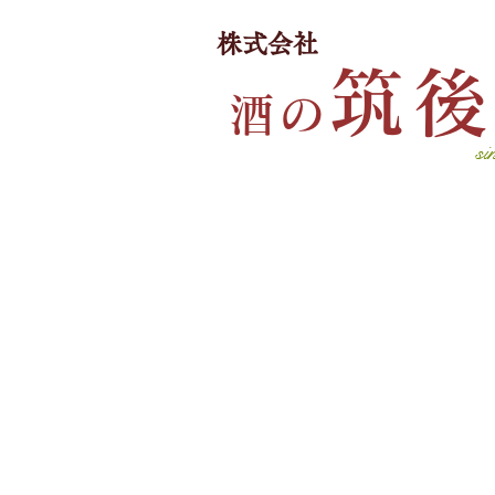
​株式会社
筑
酒
の
si