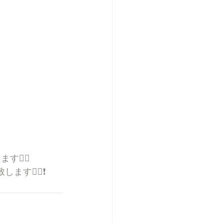
🙇‍♀️
🙇‍♀️❗