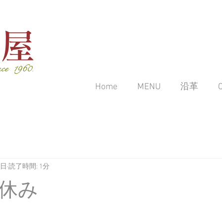
後屋
nce 1960.
Home
MENU
沿革
0日
読了時間: 1分
休み