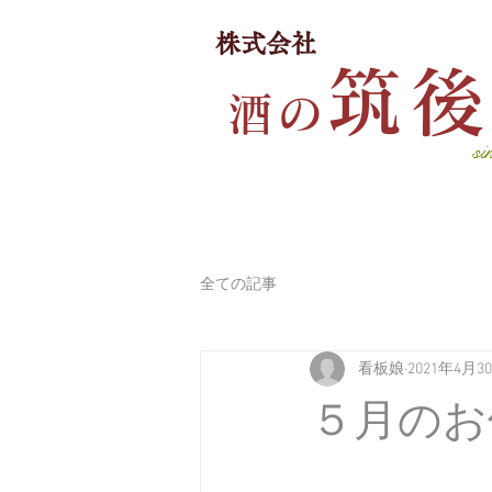
​株式会社
筑
酒
の
si
全ての記事
看板娘
2021年4月3
５月のお