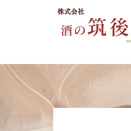
​株式会社
筑
酒
の
si