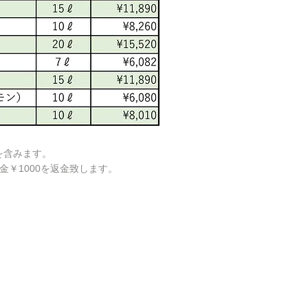
を含みます。
金￥10
00を返金致します。