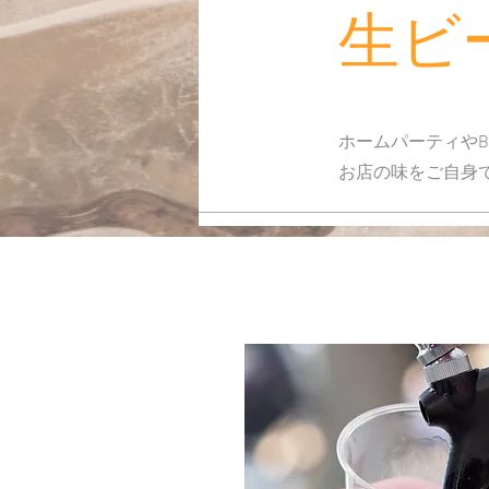
​生
ホームパーティや
​お店の味をご自