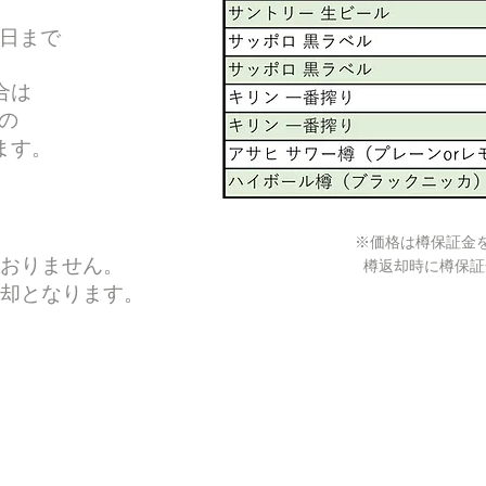
3日まで
合は
)の
ます。
​※価格は樽保証金
おりません。
樽返却時に樽保証
返却となります。